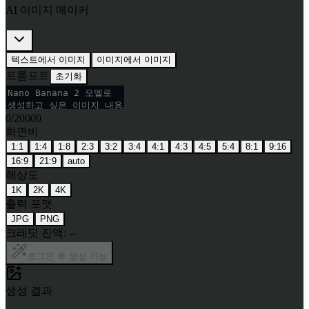
AI 이미지 메이커
텍스트에서 이미지
이미지에서 이미지
프롬프트
초기화
0
/
20000
화면비
1:1
1:4
1:8
2:3
3:2
3:4
4:1
4:3
4:5
5:4
8:1
9:16
16:9
21:9
auto
해상도
1K
2K
4K
출력 포맷
JPG
PNG
크레딧 잔액:
--
로그인 후 생성 가능
생성 결과