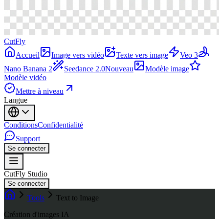
CutFly
Accueil
Image vers vidéo
Texte vers image
Veo 3
Nano Banana 2
Seedance 2.0
Nouveau
Modèle image
Modèle vidéo
Mettre à niveau
Langue
Conditions
Confidentialité
Support
Se connecter
CutFly Studio
Se connecter
Tools
Text to Image
Création d'images IA