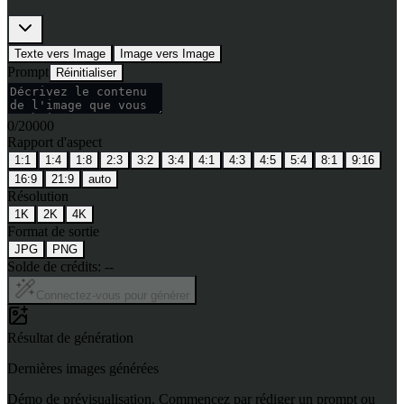
Texte vers Image
Image vers Image
Prompt
Réinitialiser
0
/
20000
Rapport d'aspect
1:1
1:4
1:8
2:3
3:2
3:4
4:1
4:3
4:5
5:4
8:1
9:16
16:9
21:9
auto
Résolution
1K
2K
4K
Format de sortie
JPG
PNG
Solde de crédits:
--
Connectez-vous pour générer
Résultat de génération
Dernières images générées
Démo de prévisualisation. Commencez par rédiger un prompt ou